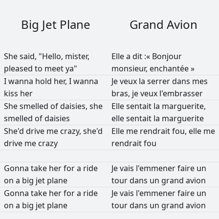
Big Jet Plane
Grand Avion
She
said,
"Hello,
mister,
Elle
a
dit
:«
Bonjour
pleased
to
meet
ya"
monsieur,
enchantée
»
I
wanna
hold
her,
I
wanna
Je
veux
la
serrer
dans
mes
kiss
her
bras,
je
veux
l'embrasser
She
smelled
of
daisies,
she
Elle
sentait
la
marguerite,
smelled
of
daisies
elle
sentait
la
marguerite
She'd
drive
me
crazy,
she'd
Elle
me
rendrait
fou,
elle
me
drive
me
crazy
rendrait
fou
Gonna
take
her
for
a
ride
Je
vais
l'emmener
faire
un
on
a
big
jet
plane
tour
dans
un
grand
avion
Gonna
take
her
for
a
ride
Je
vais
l'emmener
faire
un
on
a
big
jet
plane
tour
dans
un
grand
avion