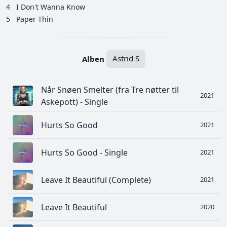
4
I Don't Wanna Know
5
Paper Thin
Alben
Astrid S
Når Snøen Smelter (fra Tre nøtter til
2021
Askepott) - Single
Hurts So Good
2021
Hurts So Good - Single
2021
Leave It Beautiful (Complete)
2021
Leave It Beautiful
2020