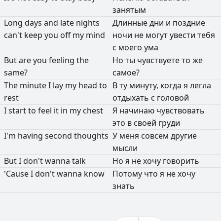
занятым
Long
days
and
late
nights
Длинные
дни
и
поздние
can't
keep
you
off
my
mind
ночи
не
могут
увести
тебя
с
моего
ума
But
are
you
feeling
the
Но
ты
чувствуете
то
же
same?
самое?
The
minute
I
lay
my
head
to
В
ту
минуту,
когда
я
легла
rest
отдыхать
с
головой
I
start
to
feel
it
in
my
chest
Я
начинаю
чувствовать
это
в
своей
груди
I'm
having
second
thoughts
У
меня
совсем
другие
мысли
But
I
don't
wanna
talk
Но
я
не
хочу
говорить
'Cause
I
don't
wanna
know
Потому
что
я
не
хочу
знать