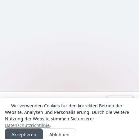
Language:
Deutsch
admin@Lyrhub.com
Wir verwenden Cookies für den korrekten Betrieb der
Alle Texte werden zu Informationszwecken bereitgestellt. Das
Website, Analysen und Personalisierung. Durch die weitere
Urheberrecht für die Liedtexte und Übersetzungen liegt bei ihren
Nutzung der Website stimmen Sie unserer
Autoren.
Datenschutzrichtlinie
.
Datenschutzrichtlinie
Akzeptieren
Ablehnen
© 2018 - 2026 Lyrhub.com