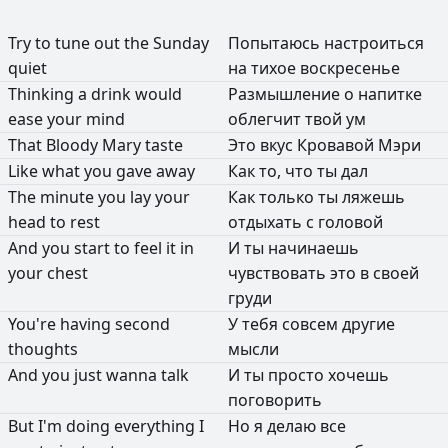
Try
to
tune
out
the
Sunday
Попытаюсь
настроиться
quiet
на
тихое
воскресенье
Thinking
a
drink
would
Размышление
о
напитке
ease
your
mind
облегчит
твой
ум
That
Bloody
Mary
taste
Это
вкус
Кровавой
Мэри
Like
what
you
gave
away
Как
то,
что
ты
дал
The
minute
you
lay
your
Как
только
ты
ляжешь
head
to
rest
отдыхать
с
головой
And
you
start
to
feel
it
in
И
ты
начинаешь
your
chest
чувствовать
это
в
своей
груди
You're
having
second
У
тебя
совсем
другие
thoughts
мысли
And
you
just
wanna
talk
И
ты
просто
хочешь
поговорить
But
I'm
doing
everything
I
Но
я
делаю
все