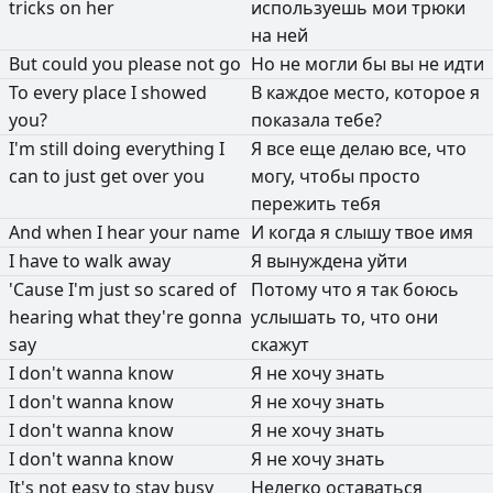
tricks
on
her
используешь
мои
трюки
на
ней
But
could
you
please
not
go
Но
не
могли
бы
вы
не
идти
To
every
place
I
showed
В
каждое
место,
которое
я
you?
показала
тебе?
I'm
still
doing
everything
I
Я
все
еще
делаю
все,
что
can
to
just
get
over
you
могу,
чтобы
просто
пережить
тебя
And
when
I
hear
your
name
И
когда
я
слышу
твое
имя
I
have
to
walk
away
Я
вынуждена
уйти
'Cause
I'm
just
so
scared
of
Потому
что
я
так
боюсь
hearing
what
they're
gonna
услышать
то,
что
они
say
скажут
I
don't
wanna
know
Я
не
хочу
знать
I
don't
wanna
know
Я
не
хочу
знать
I
don't
wanna
know
Я
не
хочу
знать
I
don't
wanna
know
Я
не
хочу
знать
It's
not
easy
to
stay
busy
Нелегко
оставаться