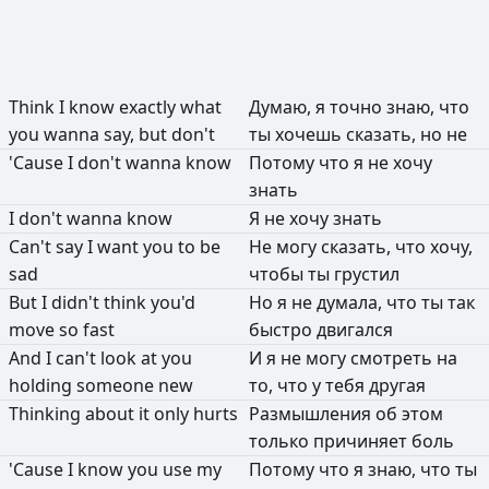
Think
I
know
exactly
what
Думаю,
я
точно
знаю,
что
you
wanna
say,
but
don't
ты
хочешь
сказать,
но
не
'Cause
I
don't
wanna
know
Потому
что
я
не
хочу
знать
I
don't
wanna
know
Я
не
хочу
знать
Can't
say
I
want
you
to
be
Не
могу
сказать,
что
хочу,
sad
чтобы
ты
грустил
But
I
didn't
think
you'd
Но
я
не
думала,
что
ты
так
move
so
fast
быстро
двигался
And
I
can't
look
at
you
И
я
не
могу
смотреть
на
holding
someone
new
то,
что
у
тебя
другая
Thinking
about
it
only
hurts
Размышления
об
этом
только
причиняет
боль
'Cause
I
know
you
use
my
Потому
что
я
знаю,
что
ты