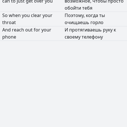
can
to
just
get
over
you
возможное,
чтобы
просто
обойти
тебя
So
when
you
clear
your
Поэтому,
когда
ты
throat
очищаешь
горло
And
reach
out
for
your
И
протягиваешь
руку
к
phone
своему
телефону
РЕКЛАМА
РЕКЛАМА
РЕКЛАМА
РЕКЛАМА