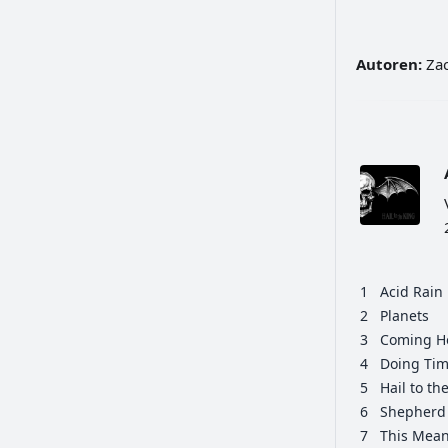
Autoren:
Zac
1
Acid Rain
2
Planets
3
Coming 
4
Doing Ti
5
Hail to th
6
Shepherd 
7
This Mea