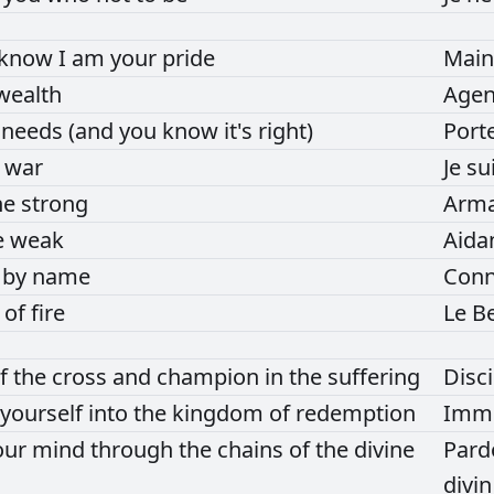
know
I
am
your
pride
Main
wealth
Age
f
needs
(and
you
know
it's
right)
Port
r
war
Je
su
he
strong
Arm
e
weak
Aida
e
by
name
Conn
d
of
fire
Le
B
f
the
cross
and
champion
in
the
suffering
Disc
yourself
into
the
kingdom
of
redemption
Imme
our
mind
through
the
chains
of
the
divine
Par
divin