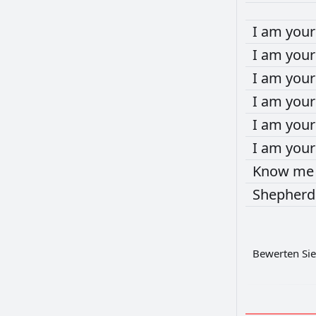
I
am
you
I
am
you
I
am
you
I
am
you
I
am
you
I
am
you
Know
m
Shepher
Bewerten Sie