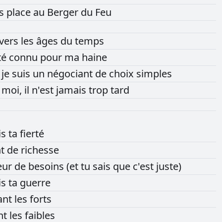
es
place
au
Berger
du
Feu
avers
les
âges
du
temps
té
connu
pour
ma
haine
s
je
suis
un
négociant
de
choix
simples
r
moi,
il
n'est
jamais
trop
tard
is
ta
fierté
nt
de
richesse
eur
de
besoins
(et
tu
sais
que
c'est
juste)
is
ta
guerre
ant
les
forts
nt
les
faibles