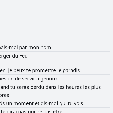
ais-moi
par
mon
nom
erger
du
Feu
ien,
je
peux
te
promettre
le
paradis
besoin
de
servir
à
genoux
uand
tu
seras
perdu
dans
les
heures
les
plus
bres
nds
un
moment
et
dis-moi
qui
tu
vois
e
te
dirai
pas
qui
ne
pas
être