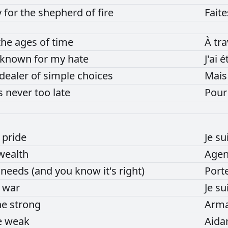
y
for
the
shepherd
of
fire
Fait
the
ages
of
time
À
tr
known
for
my
hate
J'ai
é
dealer
of
simple
choices
Mai
's
never
too
late
Pou
r
pride
Je
su
wealth
Age
f
needs
(and
you
know
it's
right)
Port
r
war
Je
su
he
strong
Arm
e
weak
Aida