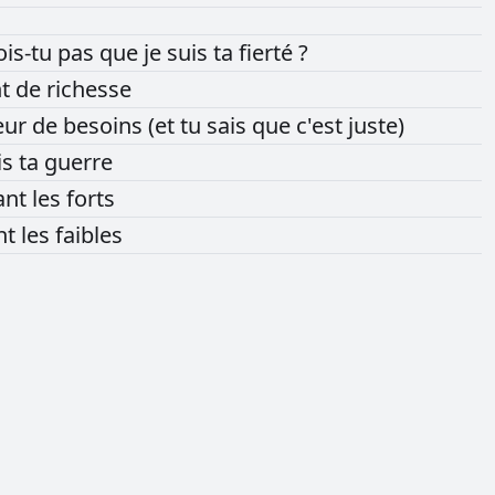
ois-tu
pas
que
je
suis
ta
fierté
?
nt
de
richesse
eur
de
besoins
(et
tu
sais
que
c'est
juste)
is
ta
guerre
ant
les
forts
nt
les
faibles