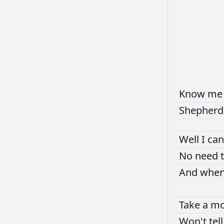
Know
m
Shepher
Well
I
ca
No
need
And
whe
Take
a
m
Won't
tel