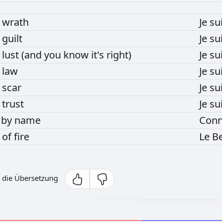
r
wrath
Je
su
r
guilt
Je
su
r
lust
(and
you
know
it's
right)
Je
su
r
law
Je
su
r
scar
Je
su
r
trust
Je
su
e
by
name
Conn
d
of
fire
Le
B
 die Übersetzung