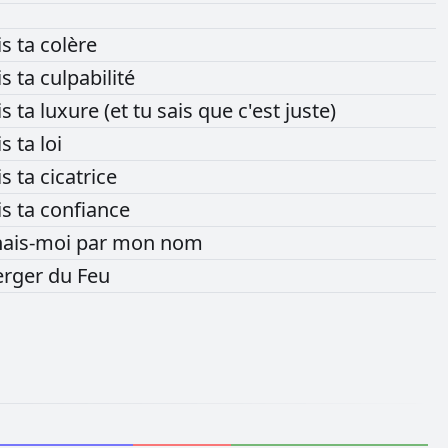
is
ta
colère
is
ta
culpabilité
is
ta
luxure
(et
tu
sais
que
c'est
juste)
is
ta
loi
is
ta
cicatrice
is
ta
confiance
ais-moi
par
mon
nom
erger
du
Feu