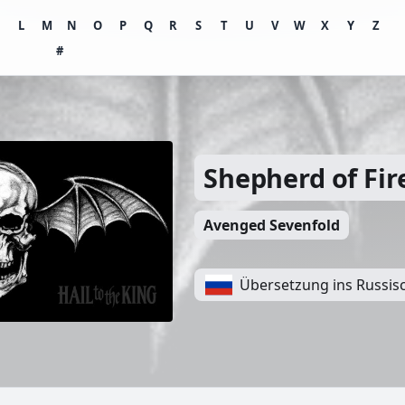
K
L
M
N
O
P
Q
R
S
T
U
V
W
X
Y
Z
#
Shepherd of Fir
Avenged Sevenfold
Übersetzung ins Russis