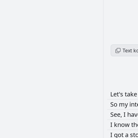
Text k
Let's
tak
So
my
in
See,
I
ha
I
know
t
I
got
a
st