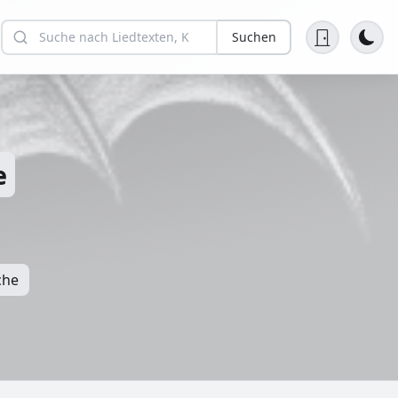
Suchen
e
che