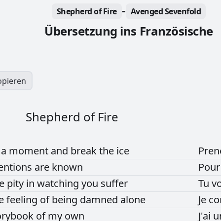
-
Shepherd of Fire
Avenged Sevenfold
Übersetzung ins Französische
opieren
Shepherd of Fire
e
a
moment
and
break
the
ice
Pre
tentions
are
known
Pou
ve
pity
in
watching
you
suffer
Tu
vo
he
feeling
of
being
damned
alone
Je
co
orybook
of
my
own
J'ai
u