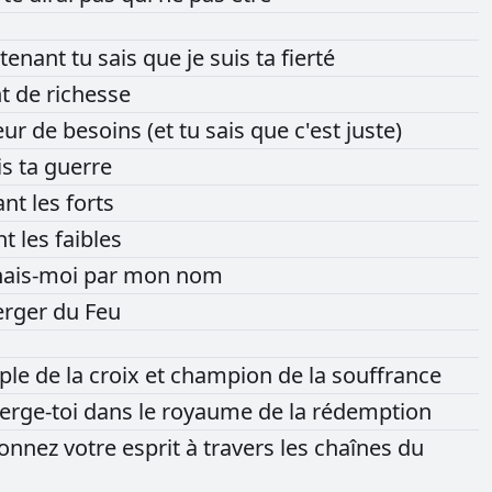
tenant
tu
sais
que
je
suis
ta
fierté
nt
de
richesse
eur
de
besoins
(et
tu
sais
que
c'est
juste)
is
ta
guerre
ant
les
forts
nt
les
faibles
ais-moi
par
mon
nom
erger
du
Feu
iple
de
la
croix
et
champion
de
la
souffrance
rge-toi
dans
le
royaume
de
la
rédemption
donnez
votre
esprit
à
travers
les
chaînes
du