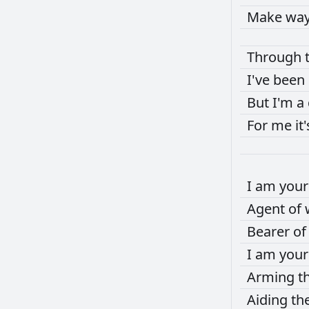
Make
wa
Through
I've
been
But
I'm
a
For
me
it
I
am
you
Agent
of
Bearer
o
I
am
you
Arming
t
Aiding
th