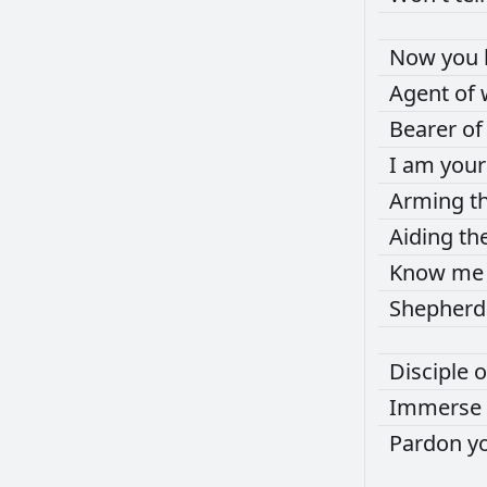
Now
you
Agent
of
Bearer
o
I
am
you
Arming
t
Aiding
th
Know
m
Shepher
Disciple
o
Immerse
Pardon
y