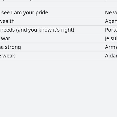
u
see
I
am
your
pride
Ne
v
wealth
Age
f
needs
(and
you
know
it's
right)
Port
r
war
Je
su
he
strong
Arm
e
weak
Aida
РЕКЛАМА
РЕКЛАМА
РЕКЛАМА
РЕКЛАМА