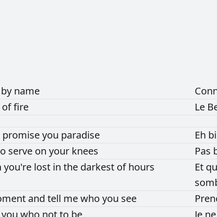
e
by
name
Conn
d
of
fire
Le
B
n
promise
you
paradise
Eh
b
to
serve
on
your
knees
Pas
n
you're
lost
in
the
darkest
of
hours
Et
q
som
oment
and
tell
me
who
you
see
Pre
l
you
who
not
to
be
Je
n