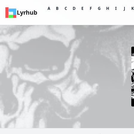
A
B
C
D
E
F
G
H
I
J
Lyrhub