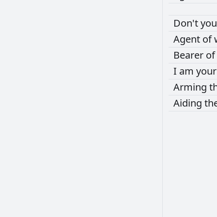
Don't
yo
Agent
of
Bearer
o
I
am
you
Arming
t
Aiding
th