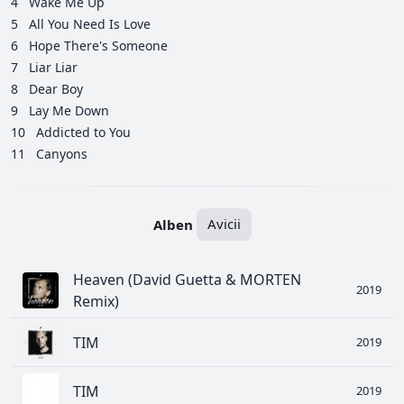
4
Wake Me Up
5
All You Need Is Love
6
Hope There's Someone
7
Liar Liar
8
Dear Boy
9
Lay Me Down
10
Addicted to You
11
Canyons
Alben
Avicii
Heaven (David Guetta & MORTEN
2019
Remix)
TIM
2019
TIM
2019