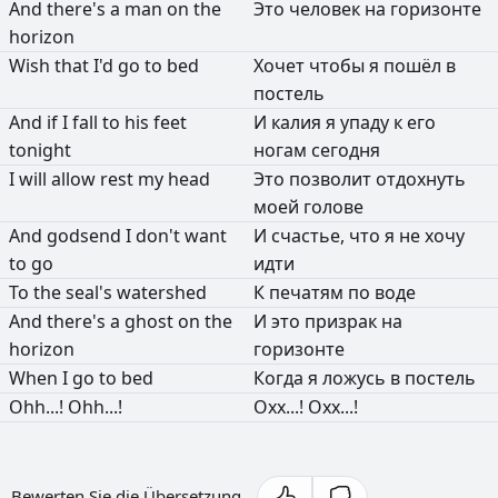
And
there's
a
man
on
the
Это
человек
на
горизонте
horizon
Wish
that
I'd
go
to
bed
Хочет
чтобы
я
пошёл
в
постель
And
if
I
fall
to
his
feet
И
калия
я
упаду
к
его
tonight
ногам
сегодня
I
will
allow
rest
my
head
Это
позволит
отдохнуть
моей
голове
And
godsend
I
don't
want
И
счастье,
что
я
не
хочу
to
go
идти
To
the
seal's
watershed
К
печатям
по
воде
And
there's
a
ghost
on
the
И
это
призрак
на
horizon
горизонте
When
I
go
to
bed
Когда
я
ложусь
в
постель
Ohh...!
Ohh...!
Охх...!
Охх...!
Bewerten Sie die Übersetzung