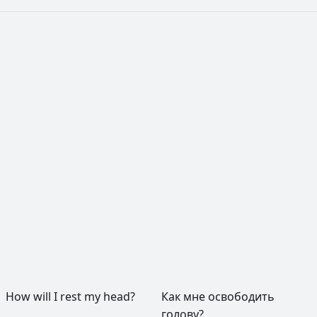
РЕКЛАМА
РЕКЛАМА
РЕКЛАМА
РЕКЛАМА
How
will
I
rest
my
head?
Как
мне
освободить
голову?