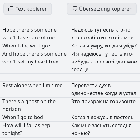
Text kopieren
Übersetzung kopieren
Hope
there's
someone
Надеюсь
тут
есть
кто-то
who'll
take
care
of
me
кто
позаботится
обо
мне
When
I
die,
will
I
go?
Когда
я
умру,
когда
я
уйду?
And
hope
there's
someone
И
я
надеюсь
тут
есть
кто-
who'll
set
my
heart
free
нибудь
кто
освободит
мое
сердце
Rest
alone
when
I'm
tired
Перевести
дух
в
одиночестве
когда
я
устал
There's
a
ghost
on
the
Это
призрак
на
горизонте
horizon
When
I
go
to
bed
Когда
я
ложусь
в
постель
How
will
I
fall
asleep
Как
мне
заснуть
сегодня
tonight?
ночью?