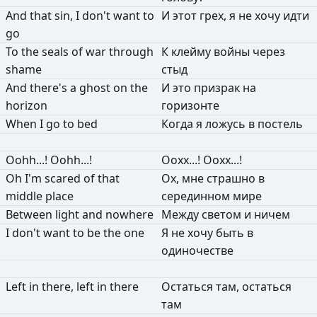
And
that
sin,
I
don't
want
to
И
этот
грех,
я
не
хочу
идти
go
To
the
seals
of
war
through
К
клейму
войны
через
shame
стыд
And
there's
a
ghost
on
the
И
это
призрак
на
horizon
горизонте
When
I
go
to
bed
Когда
я
ложусь
в
постель
Oohh...!
Oohh...!
Оохх...!
Оохх...!
Oh
I'm
scared
of
that
Ох,
мне
страшно
в
middle
place
серединном
мире
Between
light
and
nowhere
Между
светом
и
ничем
I
don't
want
to
be
the
one
Я
не
хочу
быть
в
одиночестве
Left
in
there,
left
in
there
Остаться
там,
остаться
там