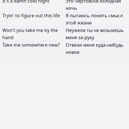
It's
a
damn
cold
night
Это
чертовски
холодная
ночь
Tryin'
to
figure
out
this
life
Я
пытаюсь
понять
смысл
этой
жизни
Won't
you
take
me
by
the
Неужели
ты
не
возьмёшь
hand
меня
за
руку
Take
me
somewhere
new?
Отвези
меня
куда-нибудь
новое
РЕКЛАМА
РЕКЛАМА
РЕКЛАМА
РЕКЛАМА