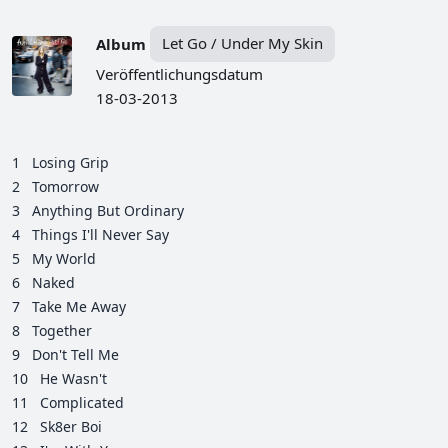
Album
Let Go / Under My Skin
Veröffentlichungsdatum
18-03-2013
1
Losing Grip
2
Tomorrow
3
Anything But Ordinary
4
Things I'll Never Say
5
My World
6
Naked
7
Take Me Away
8
Together
9
Don't Tell Me
10
He Wasn't
11
Complicated
12
Sk8er Boi