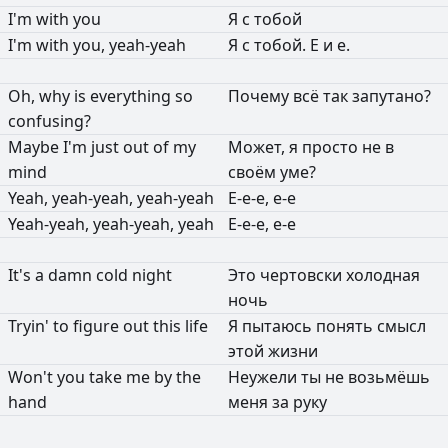
I'm
with
you
Я
с
тобой
I'm
with
you,
yeah-yeah
Я
с
тобой.
Е
и
е.
Oh,
why
is
everything
so
Почему
всё
так
запутано?
confusing?
Maybe
I'm
just
out
of
my
Может,
я
просто
не
в
mind
своём
уме?
Yeah,
yeah-yeah,
yeah-yeah
Е-е-е,
е-е
Yeah-yeah,
yeah-yeah,
yeah
Е-е-е,
е-е
It's
a
damn
cold
night
Это
чертовски
холодная
ночь
Tryin'
to
figure
out
this
life
Я
пытаюсь
понять
смысл
этой
жизни
Won't
you
take
me
by
the
Неужели
ты
не
возьмёшь
hand
меня
за
руку