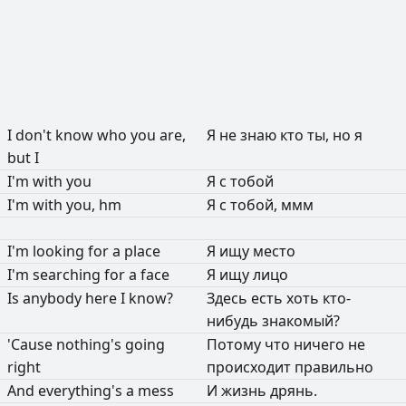
I
don't
know
who
you
are,
Я
не
знаю
кто
ты,
но
я
but
I
I'm
with
you
Я
с
тобой
I'm
with
you,
hm
Я
с
тобой,
ммм
I'm
looking
for
a
place
Я
ищу
место
I'm
searching
for
a
face
Я
ищу
лицо
Is
anybody
here
I
know?
Здесь
есть
хоть
кто-
нибудь
знакомый?
'Cause
nothing's
going
Потому
что
ничего
не
right
происходит
правильно
And
everything's
a
mess
И
жизнь
дрянь.