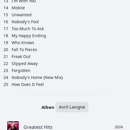
13
I'm With You
14
Mobile
15
Unwanted
16
Nobody's Fool
17
Too Much To Ask
18
My Happy Ending
19
Who Knows
20
Fall To Pieces
21
Freak Out
22
Slipped Away
23
Forgotten
24
Nobody's Home (New Mix)
25
How Does It Feel
Alben
Avril Lavigne
Greatest Hits
2024