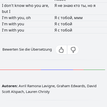
I
don't
know
who
you
are,
Я
не
знаю
кто
ты,
но
я
but
I
I'm
with
you,
oh
Я
с
тобой,
ммм
I'm
with
you
Я
с
тобой
I'm
with
you
Я
с
тобой
Bewerten Sie die Übersetzung
Autoren:
Avril Ramona Lavigne, Graham Edwards, David
Scott Alspach, Lauren Christy