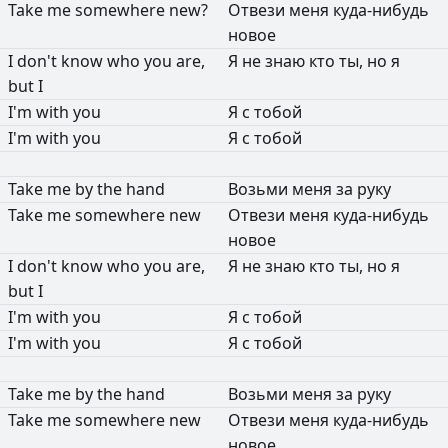
Take
me
somewhere
new?
Отвези
меня
куда-нибудь
новое
I
don't
know
who
you
are,
Я
не
знаю
кто
ты,
но
я
but
I
I'm
with
you
Я
с
тобой
I'm
with
you
Я
с
тобой
Take
me
by
the
hand
Возьми
меня
за
руку
Take
me
somewhere
new
Отвези
меня
куда-нибудь
новое
I
don't
know
who
you
are,
Я
не
знаю
кто
ты,
но
я
but
I
I'm
with
you
Я
с
тобой
I'm
with
you
Я
с
тобой
Take
me
by
the
hand
Возьми
меня
за
руку
Take
me
somewhere
new
Отвези
меня
куда-нибудь
новое