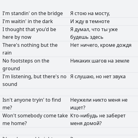
I'm
standin'
on
the
bridge
Я
стою
на
мосту,
I'm
waitin'
in
the
dark
И
жду
в
темноте
I
thought
that
you'd
be
Я
думал,
что
ты
уже
here
by
now
будешь
здесь
There's
nothing
but
the
Нет
ничего,
кроме
дождя
rain
No
footsteps
on
the
Никаких
шагов
на
земле
ground
I'm
listening,
but
there's
no
Я
слушаю,
но
нет
звука
sound
Isn't
anyone
tryin'
to
find
Неужели
никто
меня
не
me?
ищет?
Won't
somebody
come
take
Кто-нибудь
не
заберет
me
home?
меня
домой?