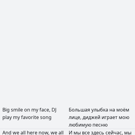
РЕКЛАМА
РЕКЛАМА
РЕКЛАМА
РЕКЛАМА
Big
smile
on
my
face,
DJ
Большая
улыбка
на
моём
play
my
favorite
song
лице,
диджей
играет
мою
любимую
песню
And
we
all
here
now,
we
all
И
мы
все
здесь
сейчас,
мы