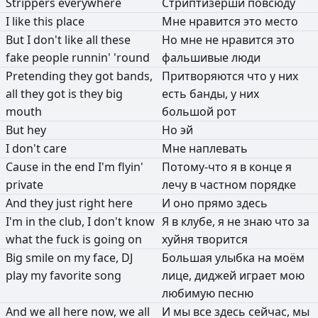
Strippers
everywhere
Стриптизерши
повсюду
I
like
this
place
Мне
нравится
это
место
But
I
don't
like
all
these
Но
мне
не
нравится
это
fake
people
runnin'
'round
фальшивые
люди
Pretending
they
got
bands,
Притворяются
что
у
них
all
they
got
is
they
big
есть
банды,
у
них
mouth
большой
рот
But
hey
Но
эй
I
don't
care
Мне
наплевать
Cause
in
the
end
I'm
flyin'
Потому-что
я
в
конце
я
private
лечу
в
частном
порядке
And
they
just
right
here
И
оно
прямо
здесь
I'm
in
the
club,
I
don't
know
Я
в
клубе,
я
не
знаю
что
за
what
the
fuck
is
going
on
хуйня
творится
Big
smile
on
my
face,
DJ
Большая
улыбка
на
моём
play
my
favorite
song
лице,
диджей
играет
мою
любимую
песню
And
we
all
here
now,
we
all
И
мы
все
здесь
сейчас,
мы