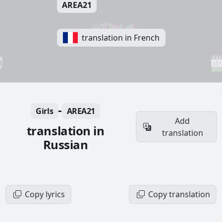
AREA21
translation in French
-
Girls
AREA21
Add
translation in
translation
Russian
Copy lyrics
Copy translation