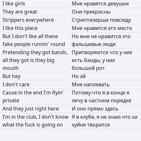
I
like
girls
Мне
нравятся
девушки
They
are
great
Они
прекрасны
Strippers
everywhere
Стриптизерши
повсюду
I
like
this
place
Мне
нравится
это
место
But
I
don't
like
all
these
Но
мне
не
нравится
это
fake
people
runnin'
round
фальшивые
люди
Pretending
they
got
bands,
Притворяются
что
у
них
all
they
got
is
they
big
есть
банды,
у
них
mouth
большой
рот
But
hey
Но
эй
I
don't
care
Мне
наплевать
Cause
in
the
end
I'm
flyin'
Потому-что
я
в
конце
я
private
лечу
в
частном
порядке
And
they
just
right
here
И
оно
прямо
здесь
I'm
in
the
club,
I
don't
know
Я
в
клубе,
я
не
знаю
что
за
what
the
fuck
is
going
on
хуйня
творится