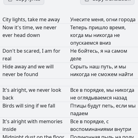
City
lights,
take
me
away
Унесите
меня,
огни
города
Now
it's
time,
we
never
Теперь
пришло
время,
ever
head
down
когда
мы
никогда
не
опускаемся
вниз
Don't
be
scared,
I
am
for
Не
бойтесь,
я
на
самом
real
деле
Hide
away
and
we
will
Скрыть
наш
путь,
и
мы
never
be
found
никогда
не
сможем
найти
It's
alright,
we
never
look
Все
в
порядке,
мы
никогда
back
не
оглядываемся
назад
Birds
will
sing
if
we
fall
Птицы
будут
петь,
если
мы
падаем
It's
alright
with
memories
Все
в
порядке,
с
inside
воспоминаниями
внутри
Midnight
dust
on
the
floor
Полуночная
пыль
на
полу