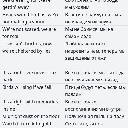
gettin'
away
мы
уходим
Heads
won't
find
us,
we're
Власти
не
найдут
нас,
мы
not
making
a
sound
не
издадим
ни
звука
We're
not
scared,
we
are
Мы
не
боимся,
мы
на
for
real
самом
деле
Love
can't
hurt
us,
now
Любовь
не
может
we're
sheltered
by
lies
навредить
нам,
теперь
мы
защищены
от
лжи,
It's
alright,
we
never
look
Все
в
порядке,
мы
никогда
back
не
оглядываемся
назад
Birds
will
sing
if
we
fall
Птицы
будут
петь,
если
мы
падаем
It's
alright
with
memories
Все
в
порядке,
с
inside
воспоминаниями
внутри
Midnight
dust
on
the
floor
Полуночная
пыль
на
полу
Watch
it
turn
into
gold
Смотрите,
как
он