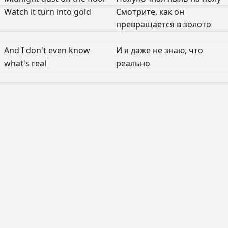
Watch
it
turn
into
gold
Смотрите,
как
он
превращается
в
золото
And
I
don't
even
know
И
я
даже
не
знаю,
что
what's
real
реально
РЕКЛАМА
РЕКЛАМА
РЕКЛАМА
РЕКЛАМА