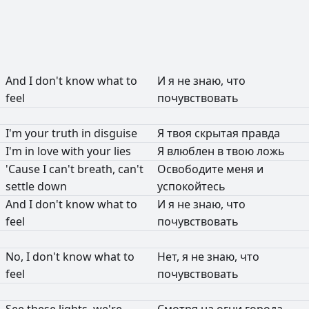
And
I
don't
know
what
to
И
я
не
знаю,
что
feel
почувствовать
I'm
your
truth
in
disguise
Я
твоя
скрытая
правда
I'm
in
love
with
your
lies
Я
влюблен
в
твою
ложь
'Cause
I
can't
breath,
can't
Освободите
меня
и
settle
down
успокойтесь
And
I
don't
know
what
to
И
я
не
знаю,
что
feel
почувствовать
No,
I
don't
know
what
to
Нет,
я
не
знаю,
что
feel
почувствовать
See
these
lights,
we're
Смотря
на
огни
города,