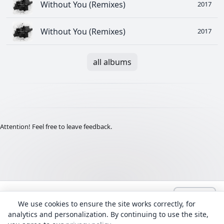
Without You (Remixes)
2017
Without You (Remixes)
2017
all albums
Attention! Feel free to leave feedback.
Language:
English
admin@Lyrhub.com
We use cookies to ensure the site works correctly, for
All texts are provided for informational purposes. The copyright for
analytics and personalization. By continuing to use the site,
the song lyrics and translations belongs to their authors.