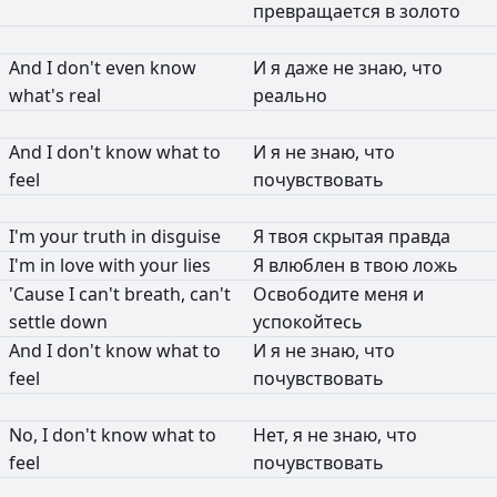
превращается
в
золото
And
I
don't
even
know
И
я
даже
не
знаю,
что
what's
real
реально
And
I
don't
know
what
to
И
я
не
знаю,
что
feel
почувствовать
I'm
your
truth
in
disguise
Я
твоя
скрытая
правда
I'm
in
love
with
your
lies
Я
влюблен
в
твою
ложь
'Cause
I
can't
breath,
can't
Освободите
меня
и
settle
down
успокойтесь
And
I
don't
know
what
to
И
я
не
знаю,
что
feel
почувствовать
No,
I
don't
know
what
to
Нет,
я
не
знаю,
что
feel
почувствовать