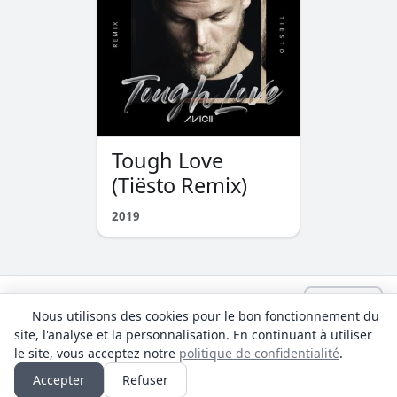
Tough Love
(Tiësto Remix)
2019
Language:
français
admin@Lyrhub.com
Nous utilisons des cookies pour le bon fonctionnement du
Tous les textes sont fournis à titre informatif. Les droits d'auteur des
site, l'analyse et la personnalisation. En continuant à utiliser
textes des chansons et des traductions appartiennent à leurs auteurs.
le site, vous acceptez notre
politique de confidentialité
.
Politique de confidentialité
Accepter
Refuser
© 2018 - 2026 Lyrhub.com