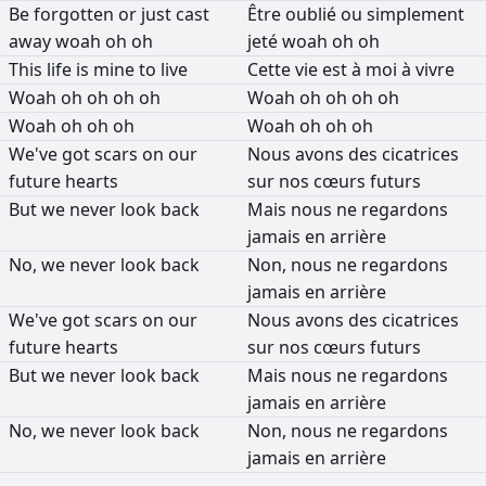
Be
forgotten
or
just
cast
Être
oublié
ou
simplement
away
woah
oh
oh
jeté
woah
oh
oh
This
life
is
mine
to
live
Cette
vie
est
à
moi
à
vivre
Woah
oh
oh
oh
oh
Woah
oh
oh
oh
oh
Woah
oh
oh
oh
Woah
oh
oh
oh
We've
got
scars
on
our
Nous
avons
des
cicatrices
future
hearts
sur
nos
cœurs
futurs
But
we
never
look
back
Mais
nous
ne
regardons
jamais
en
arrière
No,
we
never
look
back
Non,
nous
ne
regardons
jamais
en
arrière
We've
got
scars
on
our
Nous
avons
des
cicatrices
future
hearts
sur
nos
cœurs
futurs
But
we
never
look
back
Mais
nous
ne
regardons
jamais
en
arrière
No,
we
never
look
back
Non,
nous
ne
regardons
jamais
en
arrière