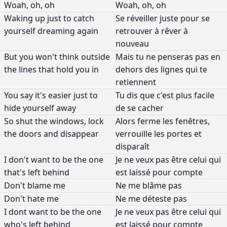
Woah,
oh,
oh
Woah,
oh,
oh
Waking
up
just
to
catch
Se
réveiller
juste
pour
se
yourself
dreaming
again
retrouver
à
rêver
à
nouveau
But
you
won't
think
outside
Mais
tu
ne
penseras
pas
en
the
lines
that
hold
you
in
dehors
des
lignes
qui
te
retiennent
You
say
it's
easier
just
to
Tu
dis
que
c'est
plus
facile
hide
yourself
away
de
se
cacher
So
shut
the
windows,
lock
Alors
ferme
les
fenêtres,
the
doors
and
disappear
verrouille
les
portes
et
disparaît
I
don't
want
to
be
the
one
Je
ne
veux
pas
être
celui
qui
that's
left
behind
est
laissé
pour
compte
Don't
blame
me
Ne
me
blâme
pas
Don't
hate
me
Ne
me
déteste
pas
I
dont
want
to
be
the
one
Je
ne
veux
pas
être
celui
qui
who's
left
behind
est
laissé
pour
compte