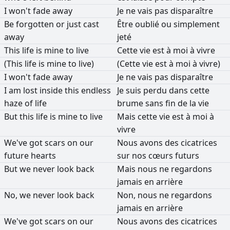
I
won't
fade
away
Je
ne
vais
pas
disparaître
Be
forgotten
or
just
cast
Être
oublié
ou
simplement
away
jeté
This
life
is
mine
to
live
Cette
vie
est
à
moi
à
vivre
(This
life
is
mine
to
live)
(Cette
vie
est
à
moi
à
vivre)
I
won't
fade
away
Je
ne
vais
pas
disparaître
I
am
lost
inside
this
endless
Je
suis
perdu
dans
cette
haze
of
life
brume
sans
fin
de
la
vie
But
this
life
is
mine
to
live
Mais
cette
vie
est
à
moi
à
vivre
We've
got
scars
on
our
Nous
avons
des
cicatrices
future
hearts
sur
nos
cœurs
futurs
But
we
never
look
back
Mais
nous
ne
regardons
jamais
en
arrière
No,
we
never
look
back
Non,
nous
ne
regardons
jamais
en
arrière
We've
got
scars
on
our
Nous
avons
des
cicatrices