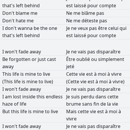
that's
left
behind
est
laissé
pour
compte
Don't
blame
me
Ne
me
blâme
pas
Don't
hate
me
Ne
me
déteste
pas
I
don't
wanna
be
the
one
Je
ne
veux
pas
être
celui
qui
that's
left
behind
est
laissé
pour
compte
I
won't
fade
away
Je
ne
vais
pas
disparaître
Be
forgotten
or
just
cast
Être
oublié
ou
simplement
away
jeté
This
life
is
mine
to
live
Cette
vie
est
à
moi
à
vivre
(This
life
is
mine
to
live)
(Cette
vie
est
à
moi
à
vivre)
I
won't
fade
away
Je
ne
vais
pas
disparaître
I
am
lost
inside
this
endless
Je
suis
perdu
dans
cette
haze
of
life
brume
sans
fin
de
la
vie
But
this
life
is
mine
to
live
Mais
cette
vie
est
à
moi
à
vivre
I
won't
fade
away
Je
ne
vais
pas
disparaître