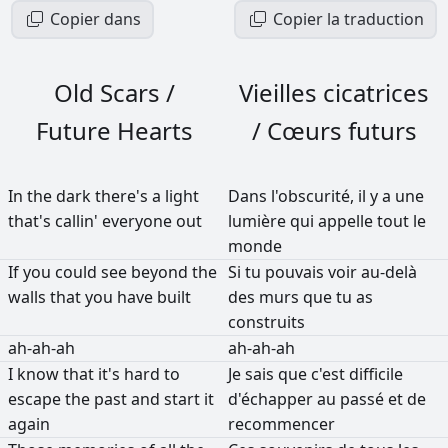
Copier dans
Copier la traduction
Old Scars /
Vieilles cicatrices
Future Hearts
/ Cœurs futurs
In
the
dark
there's
a
light
Dans
l'obscurité,
il
y
a
une
that's
callin'
everyone
out
lumière
qui
appelle
tout
le
monde
If
you
could
see
beyond
the
Si
tu
pouvais
voir
au-delà
walls
that
you
have
built
des
murs
que
tu
as
construits
ah-ah-ah
ah-ah-ah
I
know
that
it's
hard
to
Je
sais
que
c'est
difficile
escape
the
past
and
start
it
d'échapper
au
passé
et
de
again
recommencer