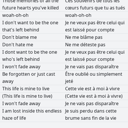
Those
memories
of
all
the
Ces
souvenirs
de
tous
les
future
hearts
you've
killed
cœurs
futurs
que
tu
as
tués
woah-oh-oh
woah-oh-oh
I
don't
want
to
be
the
one
Je
ne
veux
pas
être
celui
qui
that's
left
behind
est
laissé
pour
compte
Don't
blame
me
Ne
me
blâme
pas
Don't
hate
me
Ne
me
déteste
pas
I
dont
want
to
be
the
one
Je
ne
veux
pas
être
celui
qui
who's
left
behind
est
laissé
pour
compte
I
won't
fade
away
Je
ne
vais
pas
disparaître
Be
forgotten
or
just
cast
Être
oublié
ou
simplement
away
jeté
This
life
is
mine
to
live
Cette
vie
est
à
moi
à
vivre
(This
life
is
mine
to
live)
(Cette
vie
est
à
moi
à
vivre)
I
won't
fade
away
Je
ne
vais
pas
disparaître
I
am
lost
inside
this
endless
Je
suis
perdu
dans
cette
haze
of
life
brume
sans
fin
de
la
vie