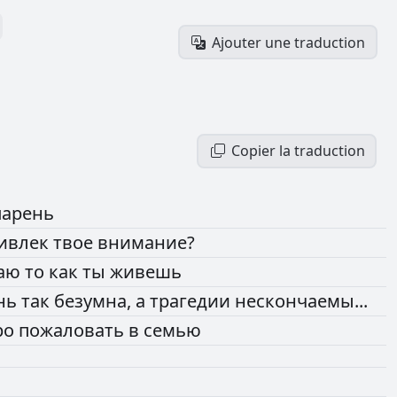
Ajouter une traduction
Copier la traduction
парень
ивлек
твое
внимание?
аю
то
как
ты
живешь
нь
так
безумна,
а
трагедии
нескончаемы...
ро
пожаловать
в
семью