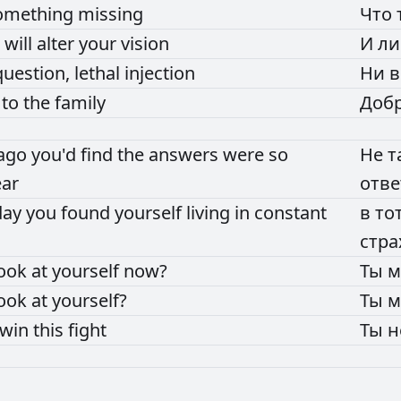
omething
missing
Что
e
will
alter
your
vision
И
л
question,
lethal
injection
Ни
в
e
to
the
family
Доб
ago
you'd
find
the
answers
were
so
Не
т
ear
отв
day
you
found
yourself
living
in
constant
в
то
стра
look
at
yourself
now?
Ты
м
look
at
yourself?
Ты
м
win
this
fight
Ты
н