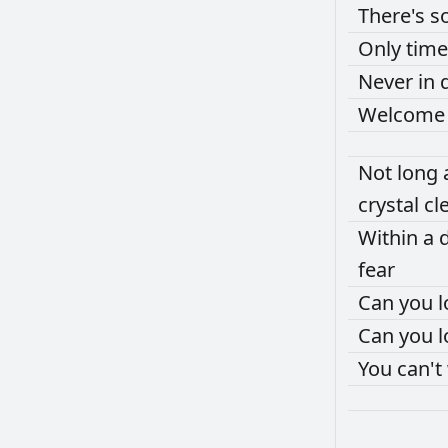
There's
s
Only
tim
Never
in
Welcom
Not
long
crystal
cl
Within
a
fear
Can
you
Can
you
You
can't