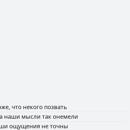
оже,
что
некого
позвать
да
наши
мысли
так
онемели
аши
ощущения
не
точны