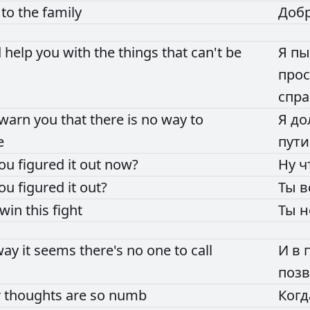
e
to
the
family
Доб
d
help
you
with
the
things
that
can't
be
Я
пы
про
спр
warn
you
that
there
is
no
way
to
Я
до
e
пут
ou
figured
it
out
now?
Ну
ч
ou
figured
it
out?
Ты
в
win
this
fight
Ты
н
way
it
seems
there's
no
one
to
call
И
в
позв
r
thoughts
are
so
numb
Ког