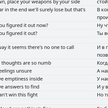
wn,
place
your
weapons
by
your
side
стой
ar
in
the
end
we'll
surely
lose
but
that's
В
ко
про
ou
figured
it
out
now?
Ну
ч
ou
figured
it
out?
Ты
в
way
it
seems
there's
no
one
to
call
И
в
позв
r
thoughts
are
so
numb
Ког
eelings
unsure
А
н
ve
emptiness
inside
У
на
ve
answers
to
find
И
у
an't
win
this
fight
Но