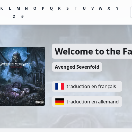
K
L
M
N
O
P
Q
R
S
T
U
V
W
X
Y
Z
#
Welcome to the F
Avenged Sevenfold
traduction en français
traduction en allemand