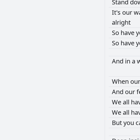
Stand
do
It's
our
w
alright
So
have
y
So
have
y
And
in
a
When
ou
And
our
f
We
all
ha
We
all
ha
But
you
c