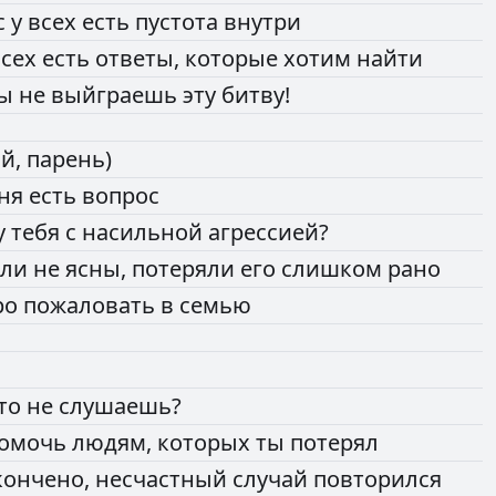
с
у
всех
есть
пустота
внутри
всех
есть
ответы,
которые
хотим
найти
ты
не
выйграешь
эту
битву!
эй,
парень)
ня
есть
вопрос
у
тебя
с
насильной
агрессией?
али
не
ясны,
потеряли
его
слишком
рано
ро
пожаловать
в
семью
то
не
слушаешь?
омочь
людям,
которых
ты
потерял
кончено,
несчастный
случай
повторился