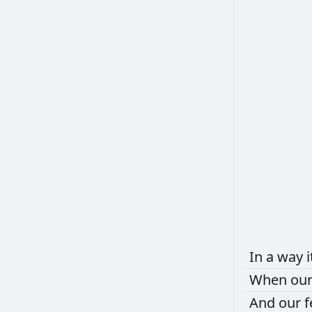
In
a
way
When
ou
And
our
f