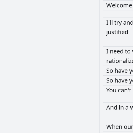
Welcom
I'll
try
an
justified
I
need
to
rationaliz
So
have
y
So
have
y
You
can't
And
in
a
When
ou