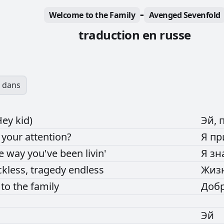
-
Welcome to the Family
Avenged Sevenfold
traduction en russe
 dans
Hey
kid)
Эй,
e
your
attention?
Я
пр
he
way
you've
been
livin'
Я
зн
ckless,
tragedy
endless
Жиз
e
to
the
family
Доб
Эй