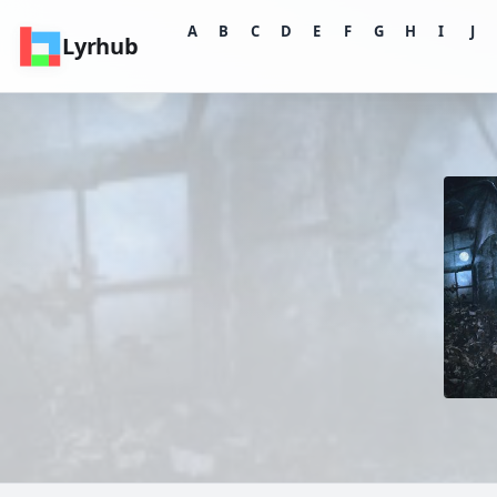
A
B
C
D
E
F
G
H
I
J
Lyrhub