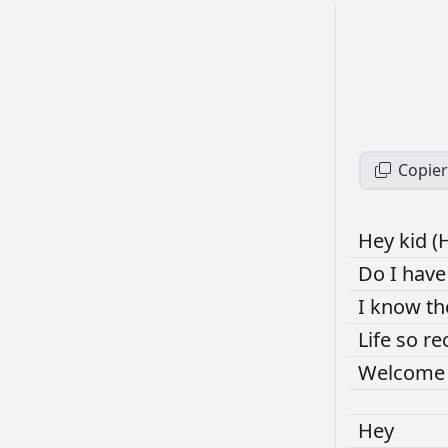
Copier
Hey
kid
(
Do
I
hav
I
know
t
Life
so
re
Welcom
Hey