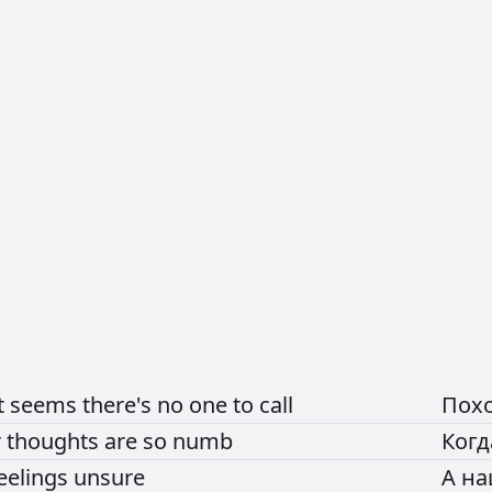
РЕКЛАМА
РЕКЛАМА
РЕКЛАМА
РЕКЛАМА
it
seems
there's
no
one
to
call
Пох
r
thoughts
are
so
numb
Ког
eelings
unsure
А
н