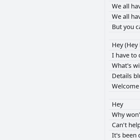
We
all
ha
We
all
ha
But
you
c
Hey
(Hey
I
have
to
What's
w
Details
bl
Welcom
Hey
Why
won
Can't
hel
It's
been