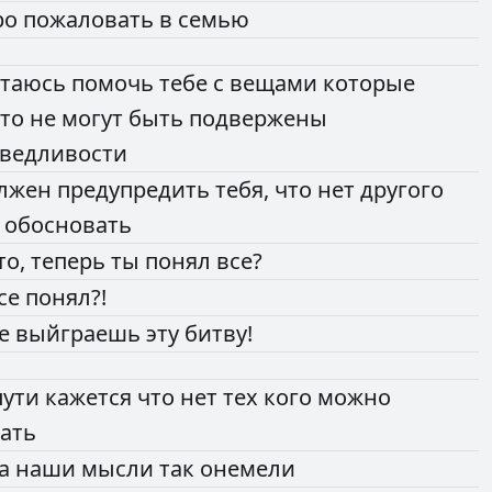
ро
пожаловать
в
семью
таюсь
помочь
тебе
с
вещами
которые
сто
не
могут
быть
подвержены
аведливости
лжен
предупредить
тебя,
что
нет
другого
и
обосновать
то,
теперь
ты
понял
все?
се
понял?!
е
выйграешь
эту
битву!
пути
кажется
что
нет
тех
кого
можно
ать
да
наши
мысли
так
онемели