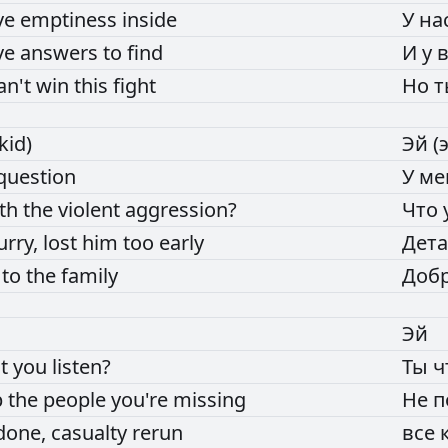
ve
emptiness
inside
У
на
ve
answers
to
find
И
у
an't
win
this
fight
Но
kid)
Эй
(
question
У
ме
ith
the
violent
aggression?
Что
urry,
lost
him
too
early
Дет
e
to
the
family
Доб
Эй
't
you
listen?
Ты
ч
p
the
people
you're
missing
Не
п
done,
casualty
rerun
все