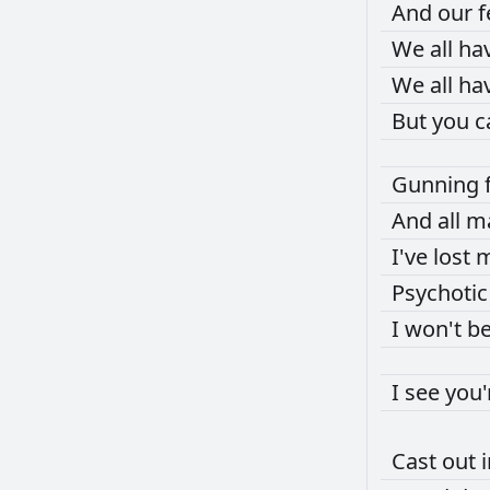
And
our
f
We
all
ha
We
all
ha
But
you
c
Gunning
And
all
m
I've
lost
Psychoti
I
won't
b
I
see
you
Cast
out