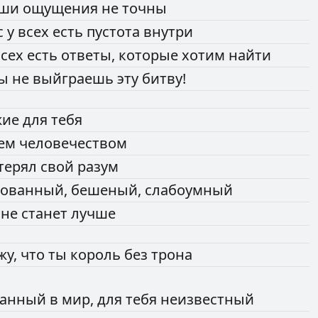
аши
ощущения
не
точны
с
у
всех
есть
пустота
внутри
всех
есть
ответы,
которые
хотим
найти
ты
не
выйграешь
эту
битву!
жие
для
тебя
сем
человечеством
терял
свой
разум
хованный,
бешеный,
слабоумный
е
не
станет
лучше
жу,
что
ты
король
без
трона
нанный
в
мир,
для
тебя
неизвестный