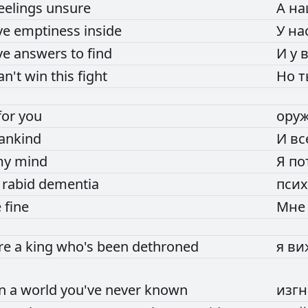
eelings
unsure
А
н
ve
emptiness
inside
У
на
ve
answers
to
find
И
у
an't
win
this
fight
Но
for
you
ору
ankind
И
в
my
mind
Я
по
c
rabid
dementia
пси
e
fine
Мн
're
a
king
who's
been
dethroned
я
ви
in
a
world
you've
never
known
изг