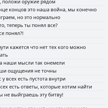
,
положи
оружие
рядом
нце
концов
это
наша
война,
мы
конечно
играем,
но
это
нормально
то,
теперь
ты
понял
все?
се
понял?!
пути
кажется
что
нет
тех
кого
можно
ать
да
наши
мысли
так
онемели
аши
ощущения
не
точны
с
у
всех
есть
пустота
внутри
всех
есть
ответы,
которые
хотим
найти
ты
не
выйграешь
эту
битву!