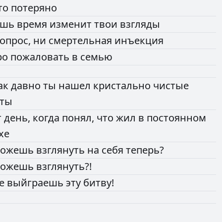
то
потеряно
ишь
время
изменит
твои
взгляды
опрос,
ни
смертельная
инъекция
ро
пожаловать
в
семью
ак
давно
ты
нашел
кристально
чистые
еты
т
день,
когда
понял,
что
жил
в
постоянном
хе
ожешь
взглянуть
на
себя
теперь?
ожешь
взглянуть?!
е
выйграешь
эту
битву!