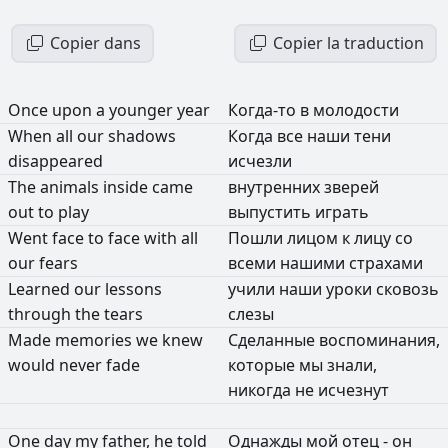
Copier dans
Copier la traduction
Once
upon
a
younger
year
Когда-то
в
молодости
When
all
our
shadows
Когда
все
наши
тени
disappeared
исчезли
The
animals
inside
came
внутренних
зверей
out
to
play
выпустить
играть
Went
face
to
face
with
all
Пошли
лицом
к
лицу
со
our
fears
всеми
нашими
страхами
Learned
our
lessons
учили
наши
уроки
сковозь
through
the
tears
слезы
Made
memories
we
knew
Сделанные
воспоминания,
would
never
fade
которые
мы
знали,
никогда
не
исчезнут
One
day
my
father,
he
told
Однажды
мой
отец
-
он