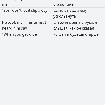
me
сказал
мне
"Son,
don't
let
it
slip
away"
Сынок,
не
дай
ему
ускользнуть
He
took
me
in
his
arms,
I
Он
взял
меня
на
руки,
я
heard
him
say
слышал,
как
он
сказал
"When
you
get
older
когда
ты
будешь
старше
РЕКЛАМА
РЕКЛАМА
РЕКЛАМА
РЕКЛАМА