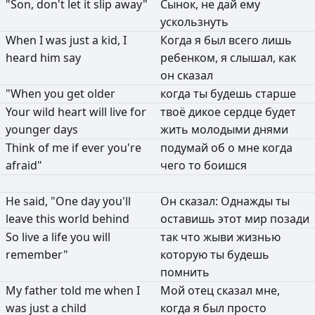
"Son,
don't
let
it
slip
away"
Сынок,
не
дай
ему
ускользнуть
When
I
was
just
a
kid,
I
Когда
я
был
всего
лишь
heard
him
say
ребенком,
я
слышал,
как
он
сказал
"When
you
get
older
когда
ты
будешь
старше
Your
wild
heart
will
live
for
твоё
дикое
сердце
будет
younger
days
жить
молодыми
днями
Think
of
me
if
ever
you're
подумай
об
о
мне
когда
afraid"
чего
то
боишся
He
said,
"One
day
you'll
Он
сказал:
Однажды
ты
leave
this
world
behind
оставишь
этот
мир
позади
So
live
a
life
you
will
так
что
жыви
жизнью
remember"
которую
ты
будешь
помнить
My
father
told
me
when
I
Мой
отец
сказал
мне,
was
just
a
child
когда
я
был
просто