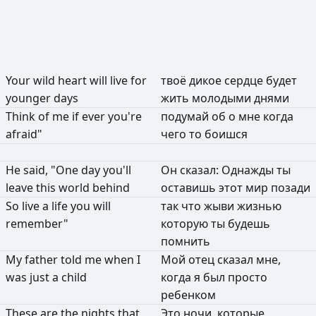
Your
wild
heart
will
live
for
твоё
дикое
сердце
будет
younger
days
жить
молодыми
днями
Think
of
me
if
ever
you're
подумай
об
о
мне
когда
afraid"
чего
то
боишся
He
said,
"One
day
you'll
Он
сказал:
Однажды
ты
leave
this
world
behind
оставишь
этот
мир
позади
So
live
a
life
you
will
так
что
жыви
жизнью
remember"
которую
ты
будешь
помнить
My
father
told
me
when
I
Мой
отец
сказал
мне,
was
just
a
child
когда
я
был
просто
ребенком
These
are
the
nights
that
Это
ночи,
которые