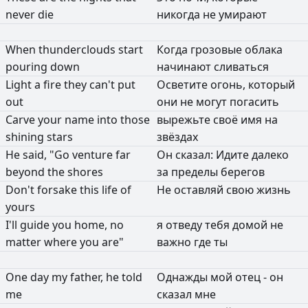
never
die
никогда
не
умирают
When
thunderclouds
start
Когда
грозовые
облака
pouring
down
начинают
сливаться
Light
a
fire
they
can't
put
Осветите
огонь,
который
out
они
не
могут
погасить
Carve
your
name
into
those
вырежьте
своё
имя
на
shining
stars
звёздах
He
said,
"Go
venture
far
Он
сказал:
Идите
далеко
beyond
the
shores
за
пределы
берегов
Don't
forsake
this
life
of
Не
оставляй
свою
жизнь
yours
I'll
guide
you
home,
no
я
отведу
тебя
домой
не
matter
where
you
are"
важно
где
ты
One
day
my
father,
he
told
Однажды
мой
отец
-
он
me
сказал
мне