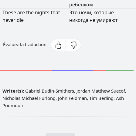
ребенком
These
are
the
nights
that
Это
ночи,
которые
never
die
никогда
не
умирают
Évaluez la traduction
Writer(s):
Gabriel Budin-Smithers, Jordan Matthew Suecof,
Nicholas Michael Furlong, John Feldman, Tim Berling, Ash
Poumouri