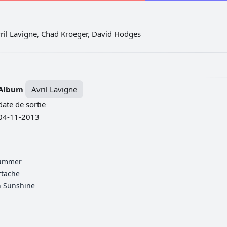
ril Lavigne, Chad Kroeger, David Hodges
Album
Avril Lavigne
date de sortie
04-11-2013
Summer
rtache
n Sunshine