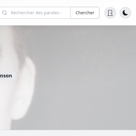
Chercher
anson