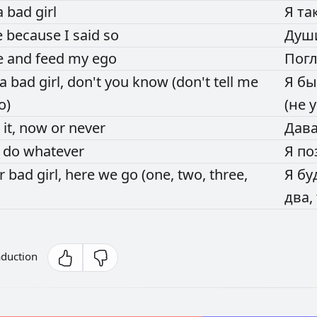
a
bad
girl
Я
та
e
because
I
said
so
Душ
e
and
feed
my
ego
Пог
a
bad
girl,
don't
you
know
(don't
tell
me
Я
бы
o)
(не
t
it,
now
or
never
Дав
u
do
whatever
Я
по
ur
bad
girl,
here
we
go
(one,
two,
three,
Я
бу
два,
aduction