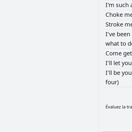
I'm
such
Choke
m
Stroke
m
I've
been
what
to
d
Come
ge
I'll
let
yo
I'll
be
yo
four)
Évaluez la tr