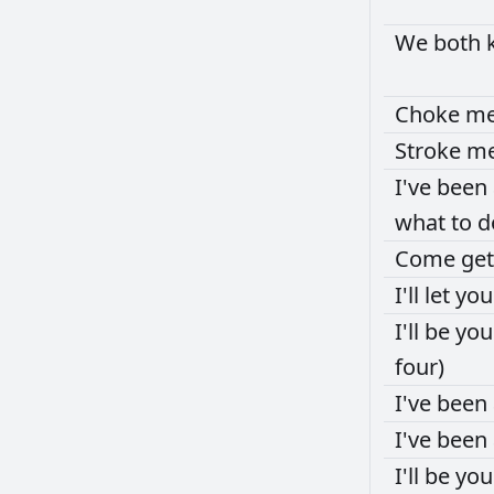
We
both
Choke
m
Stroke
m
I've
been
what
to
d
Come
ge
I'll
let
yo
I'll
be
yo
four)
I've
been
I've
been
I'll
be
yo