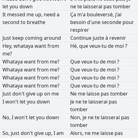
let
you
down
ne
te
laisserai
pas
tomber
It
messed
me
up,
need
a
Ça
m'a
bouleversé,
j'ai
second
to
breathe
besoin
d'une
seconde
pour
respirer
Just
keep
coming
around
Continue
juste
à
revenir
Hey,
whataya
want
from
Hé,
que
veux-tu
de
moi
?
me?
Whataya
want
from
me?
Que
veux-tu
de
moi
?
Whataya
want
from
me?
Que
veux-tu
de
moi
?
Whataya
want
from
me?
Que
veux-tu
de
moi
?
Whataya
want
from
me?
Que
veux-tu
de
moi
?
Just
don't
give
up
on
me
Ne
me
laisse
pas
tomber
I
won't
let
you
down
Je
ne
te
laisserai
pas
tomber
No,
I
won't
let
you
down
Non,
je
ne
te
laisserai
pas
tomber
So,
just
don't
give
up,
I
am
Alors,
ne
me
laisse
pas