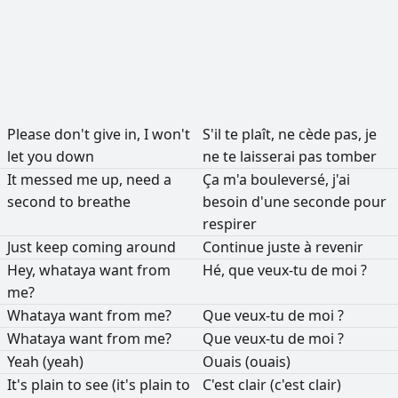
Please
don't
give
in,
I
won't
S'il
te
plaît,
ne
cède
pas,
je
let
you
down
ne
te
laisserai
pas
tomber
It
messed
me
up,
need
a
Ça
m'a
bouleversé,
j'ai
second
to
breathe
besoin
d'une
seconde
pour
respirer
Just
keep
coming
around
Continue
juste
à
revenir
Hey,
whataya
want
from
Hé,
que
veux-tu
de
moi
?
me?
Whataya
want
from
me?
Que
veux-tu
de
moi
?
Whataya
want
from
me?
Que
veux-tu
de
moi
?
Yeah
(yeah)
Ouais
(ouais)
It's
plain
to
see
(it's
plain
to
C'est
clair
(c'est
clair)