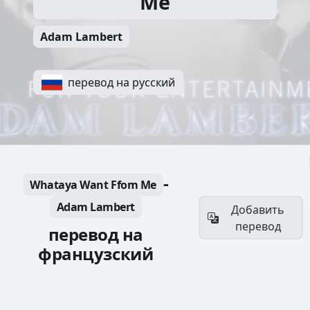
Me
Adam Lambert
перевод на русский
-
Whataya Want Ffom Me
Adam Lambert
Добавить
перевод
перевод на
французский