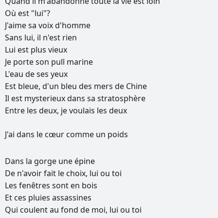
Quand
il
m'abandonne
toute
la
vie
est
loin
Où
est
"lui"?
J'aime
sa
voix
d'homme
Sans
lui,
il
n'est
rien
Lui
est
plus
vieux
Je
porte
son
pull
marine
L'eau
de
ses
yeux
Est
bleue,
d'un
bleu
des
mers
de
Chine
Il
est
mysterieux
dans
sa
stratosphère
Entre
les
deux,
je
voulais
les
deux
J'ai
dans
le
cœur
comme
un
poids
РЕКЛАМА
Dans
la
gorge
une
épine
РЕКЛАМА
РЕКЛАМА
РЕКЛАМА
De
n'avoir
fait
le
choix,
lui
ou
toi
Les
fenêtres
sont
en
bois
Et
ces
pluies
assassines
Qui
coulent
au
fond
de
moi,
lui
ou
toi