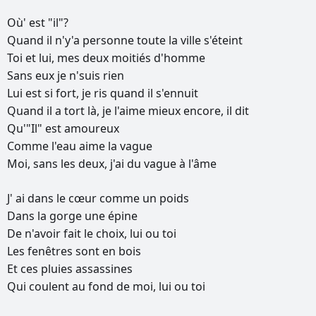
Où'
est
"il"?
Quand
il
n'y'a
personne
toute
la
ville
s'éteint
Toi
et
lui,
mes
deux
moitiés
d'homme
Sans
eux
je
n'suis
rien
Lui
est
si
fort,
je
ris
quand
il
s'ennuit
Quand
il
a
tort
là,
je
l'aime
mieux
encore,
il
dit
Qu'"Il"
est
amoureux
Comme
l'eau
aime
la
vague
Moi,
sans
les
deux,
j'ai
du
vague
à
l'âme
J'
ai
dans
le
cœur
comme
un
poids
Dans
la
gorge
une
épine
De
n'avoir
fait
le
choix,
lui
ou
toi
Les
fenêtres
sont
en
bois
Et
ces
pluies
assassines
Qui
coulent
au
fond
de
moi,
lui
ou
toi