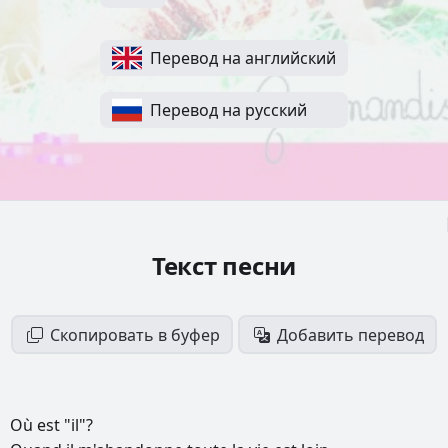
Перевод на английский
Перевод на русский
Текст песни
Скопировать в буфер
Добавить перевод
Où
est
"il"?