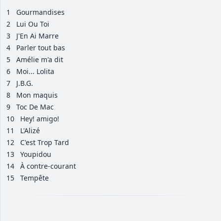
1
Gourmandises
2
Lui Ou Toi
3
J'En Ai Marre
4
Parler tout bas
5
Amélie m'a dit
6
Moi... Lolita
7
J.B.G.
8
Mon maquis
9
Toc De Mac
10
Hey! amigo!
11
L'Alizé
12
C'est Trop Tard
13
Youpidou
14
À contre-courant
15
Tempête