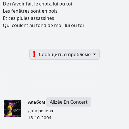
De
n'avoir
fait
le
choix,
lui
ou
toi
Les
fenêtres
sont
en
bois
Et
ces
pluies
assassines
Qui
coulent
au
fond
de
moi,
lui
ou
toi
Сообщить о проблеме
Alizée En Concert
Альбом
дата релиза
18-10-2004