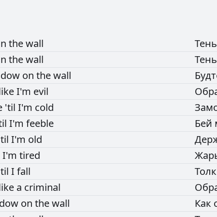
on
the
wall
Тен
on
the
wall
Тен
adow
on
the
wall
Буд
like
I'm
evil
Обр
e
'til
I'm
cold
Зам
til
I'm
feeble
Бей
'til
I'm
old
Дер
l
I'm
tired
Жар
'til
I
fall
Тол
like
a
criminal
Обр
adow
on
the
wall
Как