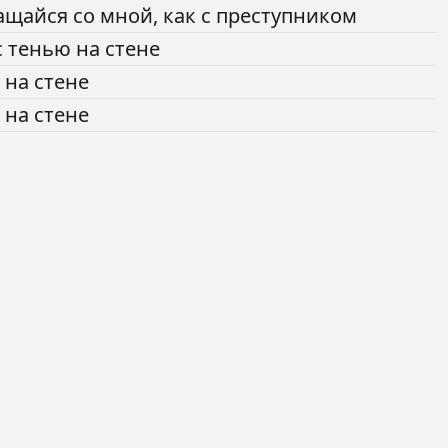
ащайся
со
мной,
как
с
преступником
с
тенью
на
стене
ь
на
стене
ь
на
стене