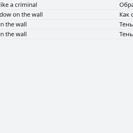
like
a
criminal
Обр
adow
on
the
wall
Как
on
the
wall
Тен
on
the
wall
Тен
РЕКЛАМА
РЕКЛАМА
РЕКЛАМА
РЕКЛАМА