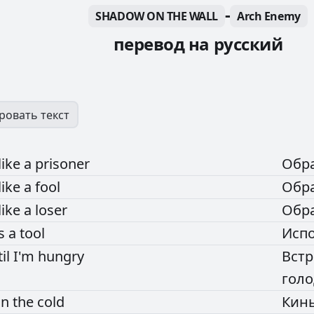
-
SHADOW ON THE WALL
Arch Enemy
перевод на русский
ровать текст
like
a
prisoner
Обр
like
a
fool
Обр
like
a
loser
Обр
s
a
tool
Исп
til
I'm
hungry
Вст
гол
in
the
cold
Кин