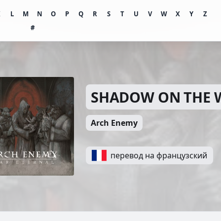
K
L
M
N
O
P
Q
R
S
T
U
V
W
X
Y
Z
#
SHADOW ON THE 
Arch Enemy
перевод на французский