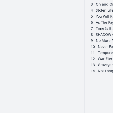
3
On and O
4
Stolen Lif
5
You Will
6
As The Pa
7
Time Is Bl
8
SHADOW 
9
No More 
10
Never Fo
11
Tempore 
12
War Eter
13
Graveyar
14
Not Long