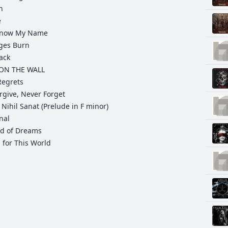
n
e
 Know My Name
ges Burn
ack
ON THE WALL
Regrets
rgive, Never Forget
Nihil Sanat (Prelude in F minor)
nal
d of Dreams
 for This World