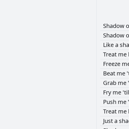
Shadow
Shadow
Like
a
sh
Treat
me
Freeze
m
Beat
me
'
Grab
me
Fry
me
'ti
Push
me
Treat
me
Just
a
sh