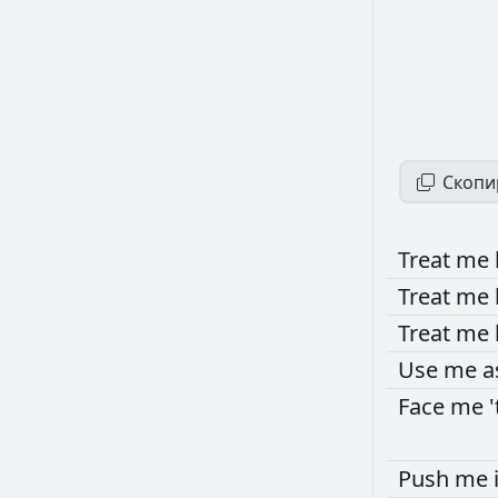
Скопи
Treat
me
Treat
me
Treat
me
Use
me
a
Face
me
'
Push
me