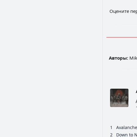
Оцените пе
Авторы:
Mik
1
Avalanch
2
Down to 