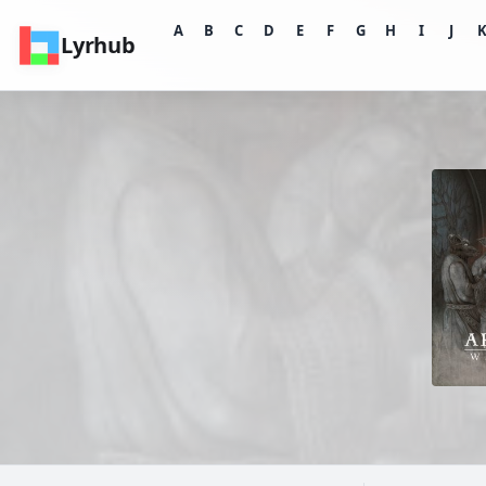
A
B
C
D
E
F
G
H
I
J
Lyrhub