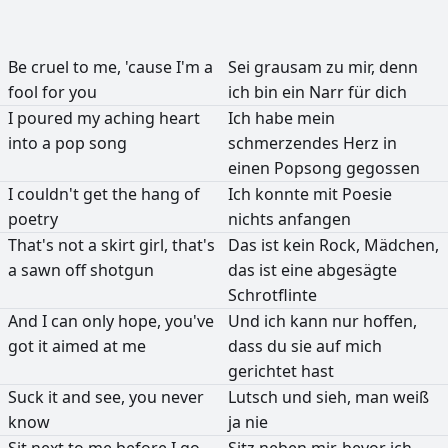
Be
cruel
to
me,
'cause
I'm
a
Sei
grausam
zu
mir,
denn
fool
for
you
ich
bin
ein
Narr
für
dich
I
poured
my
aching
heart
Ich
habe
mein
into
a
pop
song
schmerzendes
Herz
in
einen
Popsong
gegossen
I
couldn't
get
the
hang
of
Ich
konnte
mit
Poesie
poetry
nichts
anfangen
That's
not
a
skirt
girl,
that's
Das
ist
kein
Rock,
Mädchen,
a
sawn
off
shotgun
das
ist
eine
abgesägte
Schrotflinte
And
I
can
only
hope,
you've
Und
ich
kann
nur
hoffen,
got
it
aimed
at
me
dass
du
sie
auf
mich
gerichtet
hast
Suck
it
and
see,
you
never
Lutsch
und
sieh,
man
weiß
know
ja
nie
Sit
next
to
me
before
I
go
Sitz
neben
mir,
bevor
ich