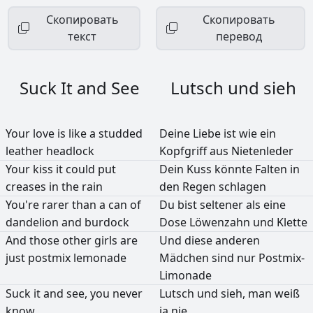
Скопировать
Скопировать
текст
перевод
Suck It and See
Lutsch und sieh
Your
love
is
like
a
studded
Deine
Liebe
ist
wie
ein
leather
headlock
Kopfgriff
aus
Nietenleder
Your
kiss
it
could
put
Dein
Kuss
könnte
Falten
in
creases
in
the
rain
den
Regen
schlagen
You're
rarer
than
a
can
of
Du
bist
seltener
als
eine
dandelion
and
burdock
Dose
Löwenzahn
und
Klette
And
those
other
girls
are
Und
diese
anderen
just
postmix
lemonade
Mädchen
sind
nur
Postmix-
Limonade
Suck
it
and
see,
you
never
Lutsch
und
sieh,
man
weiß
know
ja
nie