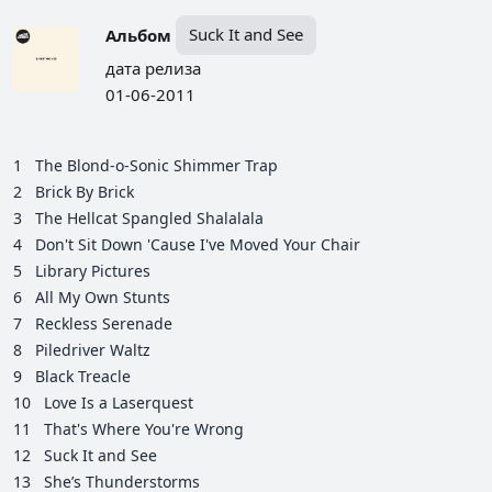
Альбом
Suck It and See
дата релиза
01-06-2011
1
The Blond-o-Sonic Shimmer Trap
2
Brick By Brick
3
The Hellcat Spangled Shalalala
4
Don't Sit Down 'Cause I've Moved Your Chair
5
Library Pictures
6
All My Own Stunts
7
Reckless Serenade
8
Piledriver Waltz
9
Black Treacle
10
Love Is a Laserquest
11
That's Where You're Wrong
12
Suck It and See
13
She’s Thunderstorms