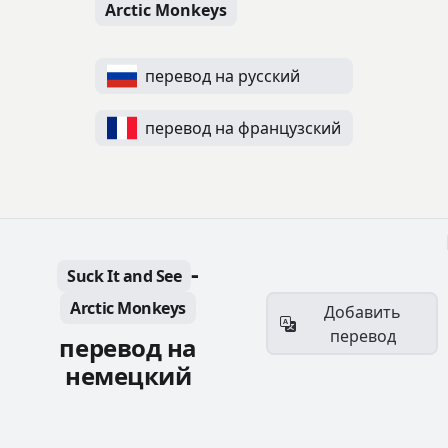
Arctic Monkeys
перевод на русский
перевод на французский
-
Suck It and See
Arctic Monkeys
Добавить
перевод
перевод на
немецкий