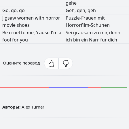
gehe
Go,
go,
go
Geh,
geh,
geh
Jigsaw
women
with
horror
Puzzle-Frauen
mit
movie
shoes
Horrorfilm-Schuhen
Be
cruel
to
me,
'cause
I'm
a
Sei
grausam
zu
mir,
denn
fool
for
you
ich
bin
ein
Narr
für
dich
Оцените перевод
Авторы:
Alex Turner