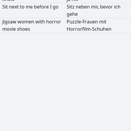
Sit
next
to
me
before
I
go
Sitz
neben
mir,
bevor
ich
gehe
Jigsaw
women
with
horror
Puzzle-Frauen
mit
movie
shoes
Horrorfilm-Schuhen
РЕКЛАМА
РЕКЛАМА
РЕКЛАМА
РЕКЛАМА