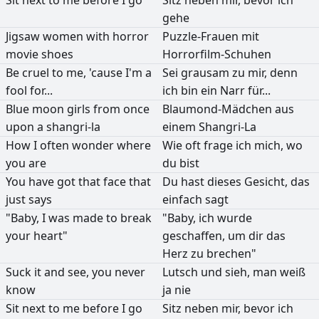
gehe
Jigsaw
women
with
horror
Puzzle-Frauen
mit
movie
shoes
Horrorfilm-Schuhen
Be
cruel
to
me,
'cause
I'm
a
Sei
grausam
zu
mir,
denn
fool
for...
ich
bin
ein
Narr
für...
Blue
moon
girls
from
once
Blaumond-Mädchen
aus
upon
a
shangri-la
einem
Shangri-La
How
I
often
wonder
where
Wie
oft
frage
ich
mich,
wo
you
are
du
bist
You
have
got
that
face
that
Du
hast
dieses
Gesicht,
das
just
says
einfach
sagt
"Baby,
I
was
made
to
break
"Baby,
ich
wurde
your
heart"
geschaffen,
um
dir
das
Herz
zu
brechen"
Suck
it
and
see,
you
never
Lutsch
und
sieh,
man
weiß
know
ja
nie
Sit
next
to
me
before
I
go
Sitz
neben
mir,
bevor
ich