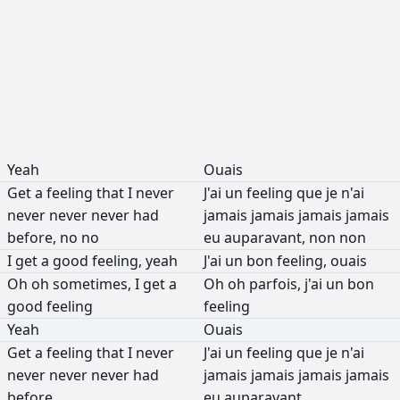
РЕКЛАМА
РЕКЛАМА
РЕКЛАМА
РЕКЛАМА
Yeah
Ouais
Get
a
feeling
that
I
never
J'ai
un
feeling
que
je
n'ai
never
never
never
had
jamais
jamais
jamais
jamais
before,
no
no
eu
auparavant,
non
non
I
get
a
good
feeling,
yeah
J'ai
un
bon
feeling,
ouais
Oh
oh
sometimes,
I
get
a
Oh
oh
parfois,
j'ai
un
bon
good
feeling
feeling
Yeah
Ouais
Get
a
feeling
that
I
never
J'ai
un
feeling
que
je
n'ai
never
never
never
had
jamais
jamais
jamais
jamais
before
eu
auparavant