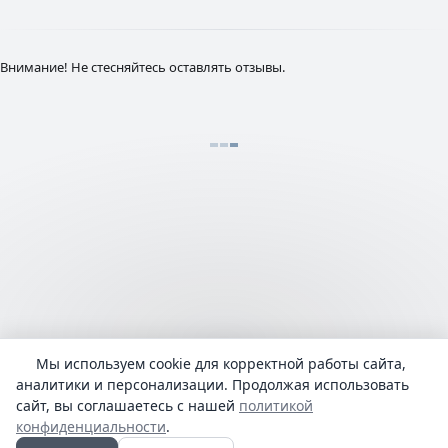
Внимание! Не стесняйтесь оставлять отзывы.
Мы используем cookie для корректной работы сайта,
Language:
русский
admin@Lyrhub.com
аналитики и персонализации. Продолжая использовать
Все тексты представлены для ознакомления. Права на тексты
сайт, вы соглашаетесь с нашей
политикой
песен, переводы принадлежат их авторам.
конфиденциальности
.
Политика конфиденциальности