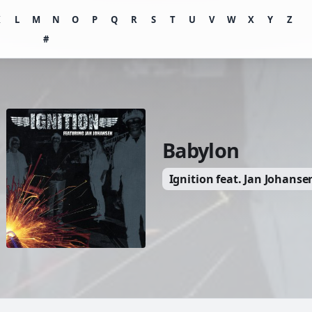
K
L
M
N
O
P
Q
R
S
T
U
V
W
X
Y
Z
#
Babylon
Ignition feat. Jan Johanse