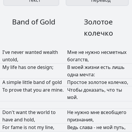
текст
перевод
Band of Gold
Золотое
колечко
I've
never
wanted
wealth
Мне
не
нужно
несметных
untold,
богатств,
My
life
has
one
design;
В
моей
жизни
есть
лишь
одна
мечта:
A
simple
little
band
of
gold
Простое
золотое
колечко,
To
prove
that
you
are
mine.
Чтобы
доказать,
что
ты
мой.
Don't
want
the
world
to
Не
нужно
мне
всеобщего
have
and
hold,
признания,
For
fame
is
not
my
line,
Ведь
слава
-
не
мой
путь,