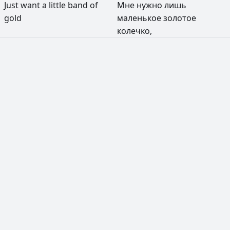
Just
want
a
little
band
of
Мне
нужно
лишь
gold
маленькое
золотое
колечко,
РЕКЛАМА
РЕКЛАМА
РЕКЛАМА
РЕКЛАМА