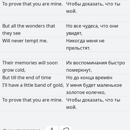
To
prove
that
you
are
mine.
Чтобы
доказать,
что
ты
мой.
But
all
the
wonders
that
Но
все
чудеса,
что
они
they
see
увидят,
Will
never
tempt
me.
Никогда
меня
не
прельстят.
Their
memories
will
soon
Их
воспоминания
быстро
grow
cold,
померкнут,
But
till
the
end
of
time
Но
до
конца
времён
I'll
have
a
little
band
of
gold,
У
меня
будет
маленькое
золотое
колечко,
To
prove
that
you
are
mine.
Чтобы
доказать,
что
ты
мой.