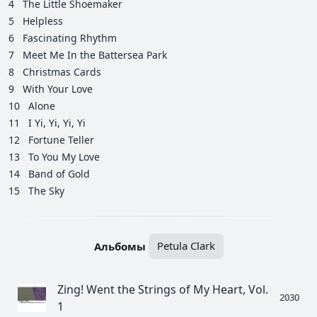
4
The Little Shoemaker
5
Helpless
6
Fascinating Rhythm
7
Meet Me In the Battersea Park
8
Christmas Cards
9
With Your Love
10
Alone
11
I Yi, Yi, Yi, Yi
12
Fortune Teller
13
To You My Love
14
Band of Gold
15
The Sky
Альбомы
Petula Clark
Zing! Went the Strings of My Heart, Vol.
2030
1